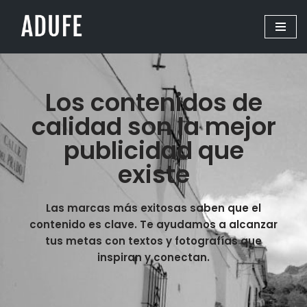
Saltar
al
contenido
Los contenidos de
calidad son la mejor
publicidad que
existe
Las marcas más exitosas saben que el
contenido es clave. Te ayudamos a alcanzar
tus metas con textos y fotografías que
inspiran y conectan.